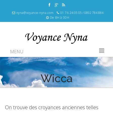
nyna@voyance-nyna.com
01 76 24 05 05 / 0892 784 884
De 8H à 00H
MENU
Home
Wicca
Wicca
On trouve des croyances anciennes telles