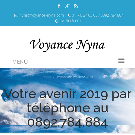
nyna@voyance-nyna.com
01 76 24 05 05 / 0892 784 884
De 8H à 00H
MENU
Home
Prédictions voyance 2018
Votre avenir 2019 par
téléphone au
0892.784.884