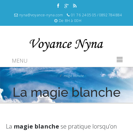
nyna@voyance-nyna.com
01 76 24 05 05 / 0892 784 884
De 8H à 00H
MENU
Home
magie blanche
La magie blanche
La
magie
blanche
se pratique lorsqu’on