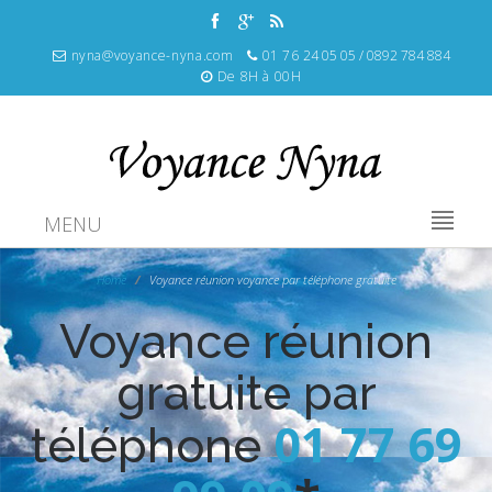
nyna@voyance-nyna.com
01 76 24 05 05 / 0892 784 884
De 8H à 00H
MENU
Home
Voyance réunion voyance par téléphone gratuite
Voyance réunion
gratuite par
01 77 69
téléphone