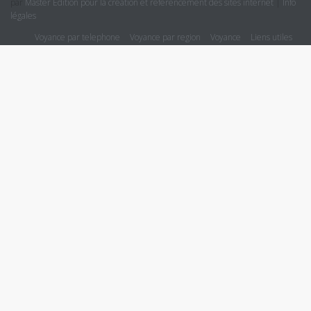
par
Master Edition pour la création et référencement des sites internet
|
Info
légales
Voyance par telephone
Voyance par region
Voyance
Liens utiles