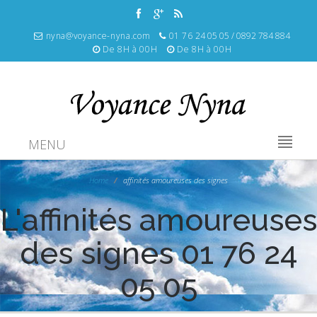
nyna@voyance-nyna.com
01 76 24 05 05 / 0892 784 884
De 8H à 00H
De 8H à 00H
MENU
Home
affinités amoureuses des signes
L'affinités amoureuses
des signes 01 76 24
05 05