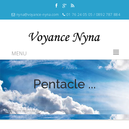
nyna@voyance-nyna.com
01 76 24 05 05 / 0892 787 884
MENU
Home
Pentacle
Pentacle ...