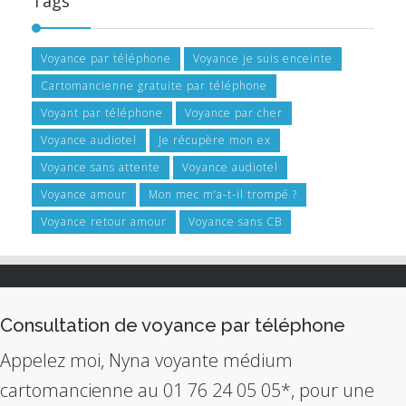
Tags
Voyance par téléphone
Voyance je suis enceinte
Cartomancienne gratuite par téléphone
Voyant par téléphone
Voyance par cher
Voyance audiotel
Je récupère mon ex
Voyance sans attente
Voyance audiotel
Voyance amour
Mon mec m’a-t-il trompé ?
Voyance retour amour
Voyance sans CB
Consultation de voyance par téléphone
Appelez moi, Nyna voyante médium
cartomancienne au 01 76 24 05 05*, pour une