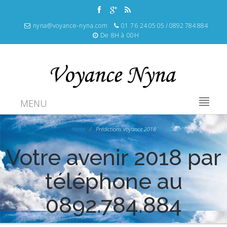
nyna@voyance-nyna.com
01 76 24 05 05 / 0892 784 884
De 8H à 00H
MENU
Home
Prédictions voyance 2018
Votre avenir 2018 par
téléphone au
0892.784.884