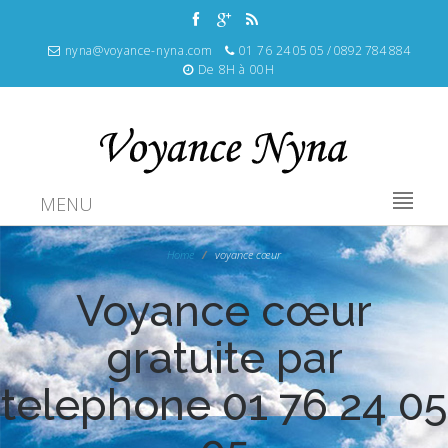
nyna@voyance-nyna.com
01 76 24 05 05 / 0892 784 884
De 8H à 00H
MENU
Home
voyance cœur
Voyance cœur
gratuite par
telephone 01 76 24 05